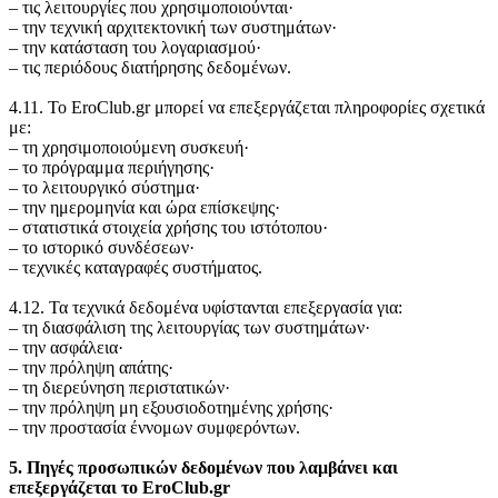
‒ τις λειτουργίες που χρησιμοποιούνται·
‒ την τεχνική αρχιτεκτονική των συστημάτων·
‒ την κατάσταση του λογαριασμού·
‒ τις περιόδους διατήρησης δεδομένων.
4.11. Το EroClub.gr μπορεί να επεξεργάζεται πληροφορίες σχετικά
με:
‒ τη χρησιμοποιούμενη συσκευή·
‒ το πρόγραμμα περιήγησης·
‒ το λειτουργικό σύστημα·
‒ την ημερομηνία και ώρα επίσκεψης·
‒ στατιστικά στοιχεία χρήσης του ιστότοπου·
‒ το ιστορικό συνδέσεων·
‒ τεχνικές καταγραφές συστήματος.
4.12. Τα τεχνικά δεδομένα υφίστανται επεξεργασία για:
‒ τη διασφάλιση της λειτουργίας των συστημάτων·
‒ την ασφάλεια·
‒ την πρόληψη απάτης·
‒ τη διερεύνηση περιστατικών·
‒ την πρόληψη μη εξουσιοδοτημένης χρήσης·
‒ την προστασία έννομων συμφερόντων.
5. Πηγές προσωπικών δεδομένων που λαμβάνει και
επεξεργάζεται το EroClub.gr