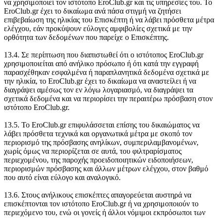
να χρησιμοποιεί τον ιστότοπο EroClub.gr και τις υπηρεσίες του. Το
EroClub.gr έχει το δικαίωμα ανά πάσα στιγμή να ζητήσει
επιβεβαίωση της ηλικίας του Επισκέπτη ή να λάβει πρόσθετα μέτρα
ελέγχου, εάν προκύψουν εύλογες αμφιβολίες σχετικά με την
ορθότητα των δεδομένων που παρείχε ο Επισκέπτης.
13.4. Σε περίπτωση που διαπιστωθεί ότι ο ιστότοπος EroClub.gr
χρησιμοποιείται από ανήλικο πρόσωπο ή ότι κατά την εγγραφή
παρασχέθηκαν εσφαλμένα ή παραπλανητικά δεδομένα σχετικά με
την ηλικία, το EroClub.gr έχει το δικαίωμα να αναστείλει ή να
διαγράψει αμέσως τον εν λόγω λογαριασμό, να διαγράψει τα
σχετικά δεδομένα και να περιορίσει την περαιτέρω πρόσβαση στον
ιστότοπο EroClub.gr.
13.5. Το EroClub.gr επιφυλάσσεται επίσης του δικαιώματος να
λάβει πρόσθετα τεχνικά και οργανωτικά μέτρα με σκοπό τον
περιορισμό της πρόσβασης ανηλίκων, συμπεριλαμβανομένων,
χωρίς όμως να περιορίζεται σε αυτά, του φιλτραρίσματος
περιεχομένου, της παροχής προειδοποιητικών ειδοποιήσεων,
περιορισμών πρόσβασης και άλλων μέτρων ελέγχου, στον βαθμό
που αυτό είναι εύλογο και αναλογικό.
13.6. Στους ανήλικους επισκέπτες απαγορεύεται αυστηρά να
επισκέπτονται τον ιστότοπο EroClub.gr ή να χρησιμοποιούν το
περιεχόμενο του, ενώ οι γονείς ή άλλοι νόμιμοι εκπρόσωποι των