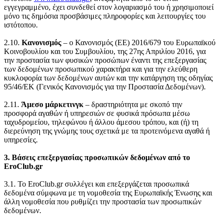
εγγεγραμμένο, έχει συνδεθεί στον λογαριασμό του ή χρησιμοποιεί
μόνο τις δημόσια προσβάσιμες πληροφορίες και λειτουργίες του
ιστότοπου.
2.10.
Κανονισμός
– ο Κανονισμός (ΕΕ) 2016/679 του Ευρωπαϊκού
Κοινοβουλίου και του Συμβουλίου, της 27ης Απριλίου 2016, για
την προστασία των φυσικών προσώπων έναντι της επεξεργασίας
των δεδομένων προσωπικού χαρακτήρα και για την ελεύθερη
κυκλοφορία των δεδομένων αυτών και την κατάργηση της οδηγίας
95/46/ΕΚ (Γενικός Κανονισμός για την Προστασία Δεδομένων).
2.11.
Άμεσο μάρκετινγκ
– δραστηριότητα με σκοπό την
προσφορά αγαθών ή υπηρεσιών σε φυσικά πρόσωπα μέσω
ταχυδρομείου, τηλεφώνου ή άλλου άμεσου τρόπου, και (ή) τη
διερεύνηση της γνώμης τους σχετικά με τα προτεινόμενα αγαθά ή
υπηρεσίες.
3. Βάσεις επεξεργασίας προσωπικών δεδομένων από το
EroClub.gr
3.1. Το EroClub.gr συλλέγει και επεξεργάζεται προσωπικά
δεδομένα σύμφωνα με τη νομοθεσία της Ευρωπαϊκής Ένωσης και
άλλη νομοθεσία που ρυθμίζει την προστασία των προσωπικών
δεδομένων.