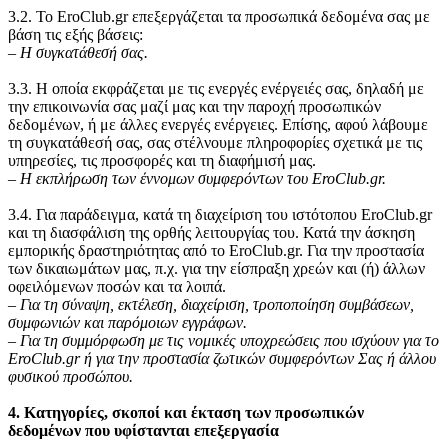
3.2. Το EroClub.gr επεξεργάζεται τα προσωπικά δεδομένα σας με
βάση τις εξής βάσεις:
‒
Η συγκατάθεσή σας.
3.3. Η οποία εκφράζεται με τις ενεργές ενέργειές σας, δηλαδή με
την επικοινωνία σας μαζί μας και την παροχή προσωπικών
δεδομένων, ή με άλλες ενεργές ενέργειες. Επίσης, αφού λάβουμε
τη συγκατάθεσή σας, σας στέλνουμε πληροφορίες σχετικά με τις
υπηρεσίες, τις προσφορές και τη διαφήμισή μας.
‒
Η εκπλήρωση των έννομων συμφερόντων του EroClub.gr.
3.4. Για παράδειγμα, κατά τη διαχείριση του ιστότοπου EroClub.gr
και τη διασφάλιση της ορθής λειτουργίας του. Κατά την άσκηση
εμπορικής δραστηριότητας από το EroClub.gr. Για την προστασία
των δικαιωμάτων μας, π.χ. για την είσπραξη χρεών και (ή) άλλων
οφειλόμενων ποσών και τα λοιπά.
‒
Για τη σύναψη, εκτέλεση, διαχείριση, τροποποίηση συμβάσεων,
συμφωνιών και παρόμοιων εγγράφων.
‒
Για τη συμμόρφωση με τις νομικές υποχρεώσεις που ισχύουν για το
EroClub.gr ή για την προστασία ζωτικών συμφερόντων Σας ή άλλου
φυσικού προσώπου.
4. Κατηγορίες, σκοποί και έκταση των προσωπικών
δεδομένων που υφίστανται επεξεργασία