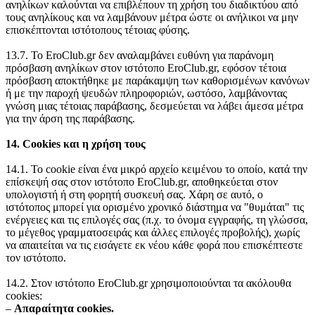
ανηλίκων καλούνται να επιβλέπουν τη χρήση του διαδικτύου από
τους ανηλίκους και να λαμβάνουν μέτρα ώστε οι ανήλικοι να μην
επισκέπτονται ιστότοπους τέτοιας φύσης.
13.7. Το EroClub.gr δεν αναλαμβάνει ευθύνη για παράνομη
πρόσβαση ανηλίκων στον ιστότοπο EroClub.gr, εφόσον τέτοια
πρόσβαση αποκτήθηκε με παράκαμψη των καθορισμένων κανόνων
ή με την παροχή ψευδών πληροφοριών, ωστόσο, λαμβάνοντας
γνώση μιας τέτοιας παράβασης, δεσμεύεται να λάβει άμεσα μέτρα
για την άρση της παράβασης.
14. Cookies και η χρήση τους
14.1. Το cookie είναι ένα μικρό αρχείο κειμένου το οποίο, κατά την
επίσκεψή σας στον ιστότοπο EroClub.gr, αποθηκεύεται στον
υπολογιστή ή στη φορητή συσκευή σας. Χάρη σε αυτό, ο
ιστότοπος μπορεί για ορισμένο χρονικό διάστημα να "θυμάται" τις
ενέργειες και τις επιλογές σας (π.χ. το όνομα εγγραφής, τη γλώσσα,
το μέγεθος γραμματοσειράς και άλλες επιλογές προβολής), χωρίς
να απαιτείται να τις εισάγετε εκ νέου κάθε φορά που επισκέπτεστε
τον ιστότοπο.
14.2. Στον ιστότοπο EroClub.gr χρησιμοποιούνται τα ακόλουθα
cookies:
‒
Απαραίτητα cookies.