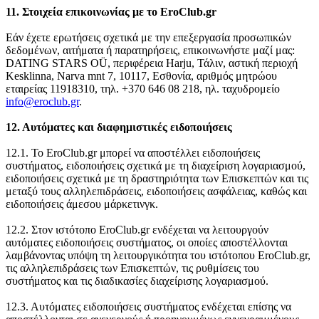
11. Στοιχεία επικοινωνίας με το EroClub.gr
Εάν έχετε ερωτήσεις σχετικά με την επεξεργασία προσωπικών
δεδομένων, αιτήματα ή παρατηρήσεις, επικοινωνήστε μαζί μας:
DATING STARS OÜ, περιφέρεια Harju, Τάλιν, αστική περιοχή
Kesklinna, Narva mnt 7, 10117, Εσθονία, αριθμός μητρώου
εταιρείας 11918310, τηλ. +370 646 08 218, ηλ. ταχυδρομείο
info@eroclub.gr
.
12. Αυτόματες και διαφημιστικές ειδοποιήσεις
12.1. Το EroClub.gr μπορεί να αποστέλλει ειδοποιήσεις
συστήματος, ειδοποιήσεις σχετικά με τη διαχείριση λογαριασμού,
ειδοποιήσεις σχετικά με τη δραστηριότητα των Επισκεπτών και τις
μεταξύ τους αλληλεπιδράσεις, ειδοποιήσεις ασφάλειας, καθώς και
ειδοποιήσεις άμεσου μάρκετινγκ.
12.2. Στον ιστότοπο EroClub.gr ενδέχεται να λειτουργούν
αυτόματες ειδοποιήσεις συστήματος, οι οποίες αποστέλλονται
λαμβάνοντας υπόψη τη λειτουργικότητα του ιστότοπου EroClub.gr,
τις αλληλεπιδράσεις των Επισκεπτών, τις ρυθμίσεις του
συστήματος και τις διαδικασίες διαχείρισης λογαριασμού.
12.3. Αυτόματες ειδοποιήσεις συστήματος ενδέχεται επίσης να