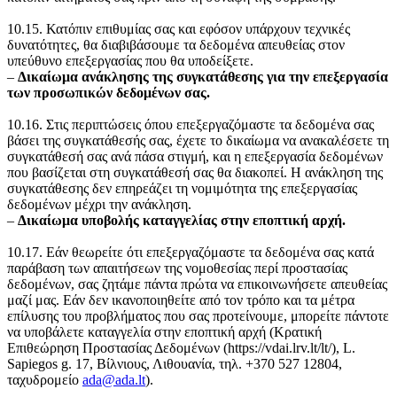
10.15. Κατόπιν επιθυμίας σας και εφόσον υπάρχουν τεχνικές
δυνατότητες, θα διαβιβάσουμε τα δεδομένα απευθείας στον
υπεύθυνο επεξεργασίας που θα υποδείξετε.
‒
Δικαίωμα ανάκλησης της συγκατάθεσης για την επεξεργασία
των προσωπικών δεδομένων σας.
10.16. Στις περιπτώσεις όπου επεξεργαζόμαστε τα δεδομένα σας
βάσει της συγκατάθεσής σας, έχετε το δικαίωμα να ανακαλέσετε τη
συγκατάθεσή σας ανά πάσα στιγμή, και η επεξεργασία δεδομένων
που βασίζεται στη συγκατάθεσή σας θα διακοπεί. Η ανάκληση της
συγκατάθεσης δεν επηρεάζει τη νομιμότητα της επεξεργασίας
δεδομένων μέχρι την ανάκληση.
‒
Δικαίωμα υποβολής καταγγελίας στην εποπτική αρχή.
10.17. Εάν θεωρείτε ότι επεξεργαζόμαστε τα δεδομένα σας κατά
παράβαση των απαιτήσεων της νομοθεσίας περί προστασίας
δεδομένων, σας ζητάμε πάντα πρώτα να επικοινωνήσετε απευθείας
μαζί μας. Εάν δεν ικανοποιηθείτε από τον τρόπο και τα μέτρα
επίλυσης του προβλήματος που σας προτείνουμε, μπορείτε πάντοτε
να υποβάλετε καταγγελία στην εποπτική αρχή (Κρατική
Επιθεώρηση Προστασίας Δεδομένων (https://vdai.lrv.lt/lt/), L.
Sapiegos g. 17, Βίλνιους, Λιθουανία, τηλ. +370 527 12804,
ταχυδρομείο
ada@ada.lt
).