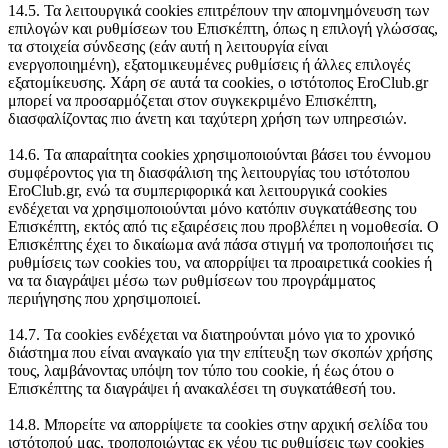
14.5. Τα λειτουργικά cookies επιτρέπουν την απομνημόνευση των
επιλογών και ρυθμίσεων του Επισκέπτη, όπως η επιλογή γλώσσας,
τα στοιχεία σύνδεσης (εάν αυτή η λειτουργία είναι
ενεργοποιημένη), εξατομικευμένες ρυθμίσεις ή άλλες επιλογές
εξατομίκευσης. Χάρη σε αυτά τα cookies, ο ιστότοπος EroClub.gr
μπορεί να προσαρμόζεται στον συγκεκριμένο Επισκέπτη,
διασφαλίζοντας πιο άνετη και ταχύτερη χρήση των υπηρεσιών.
14.6. Τα απαραίτητα cookies χρησιμοποιούνται βάσει του έννομου
συμφέροντος για τη διασφάλιση της λειτουργίας του ιστότοπου
EroClub.gr, ενώ τα συμπεριφορικά και λειτουργικά cookies
ενδέχεται να χρησιμοποιούνται μόνο κατόπιν συγκατάθεσης του
Επισκέπτη, εκτός από τις εξαιρέσεις που προβλέπει η νομοθεσία. Ο
Επισκέπτης έχει το δικαίωμα ανά πάσα στιγμή να τροποποιήσει τις
ρυθμίσεις των cookies του, να απορρίψει τα προαιρετικά cookies ή
να τα διαγράψει μέσω των ρυθμίσεων του προγράμματος
περιήγησης που χρησιμοποιεί.
14.7. Τα cookies ενδέχεται να διατηρούνται μόνο για το χρονικό
διάστημα που είναι αναγκαίο για την επίτευξη των σκοπών χρήσης
τους, λαμβάνοντας υπόψη τον τύπο του cookie, ή έως ότου ο
Επισκέπτης τα διαγράψει ή ανακαλέσει τη συγκατάθεσή του.
14.8. Μπορείτε να απορρίψετε τα cookies στην αρχική σελίδα του
ιστότοπού μας, τροποποιώντας εκ νέου τις ρυθμίσεις των cookies