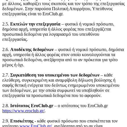
με άλλους, καθορίζει τους σκοπούς και τον τρόπο της επεξεργασίας
δεδομένων. Στην παρούσα Πολιτική Απορρήτου, Υπεύθυνος
επεξεργασίας είναι το EroClub.gr.
2.5.
Εκτελών την επεξεργασία
– φυσικό ή νομικό πρόσωπο,
δημόσια αρχή, υπηρεσία ή άλλος φορέας που επεξεργάζεται
προσωπικά δεδομένα για λογαριασμό του υπευθύνου
επεξεργασίας.
2.6.
Αποδέκτης δεδομένων
– φυσικό ή νομικό πρόσωπο, δημόσια
αρχή, υπηρεσία ή άλλος φορέας στον οποίο κοινολογούνται τα
προσωπικά δεδομένα, ανεξάρτητα από το αν πρόκειται για τρίτο
μέρος ή όχι.
2.7.
Συγκατάθεση του υποκειμένου των δεδομένων
– κάθε
ελεύθερη, συγκεκριμένη και αναμφίβολη δήλωση βούλησης ή
σαφής θετική ενέργεια του δεόντως ενημερωμένου υποκειμένου
των δεδομένων, με την οποία συμφωνεί να υποβληθούν σε
επεξεργασία τα προσωπικά δεδομένα που το αφορούν.
2.8.
Ιστότοπος EroClub.gr
– ο ιστότοπος του EroClub.gr
https://www.eroclub.gr/
.
2.9.
Επισκέπτης
- κάθε φυσικό πρόσωπο που επισκέπτεται τον
ιστότοπο
www.EroClub.gr/
, ανεξάρτητα από το αν είναι