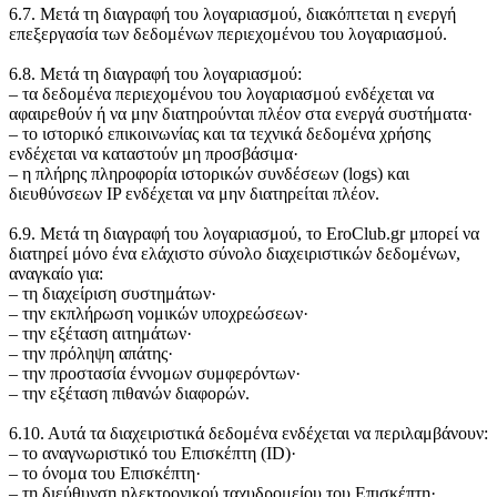
6.7. Μετά τη διαγραφή του λογαριασμού, διακόπτεται η ενεργή
επεξεργασία των δεδομένων περιεχομένου του λογαριασμού.
6.8. Μετά τη διαγραφή του λογαριασμού:
‒ τα δεδομένα περιεχομένου του λογαριασμού ενδέχεται να
αφαιρεθούν ή να μην διατηρούνται πλέον στα ενεργά συστήματα·
‒ το ιστορικό επικοινωνίας και τα τεχνικά δεδομένα χρήσης
ενδέχεται να καταστούν μη προσβάσιμα·
‒ η πλήρης πληροφορία ιστορικών συνδέσεων (logs) και
διευθύνσεων IP ενδέχεται να μην διατηρείται πλέον.
6.9. Μετά τη διαγραφή του λογαριασμού, το EroClub.gr μπορεί να
διατηρεί μόνο ένα ελάχιστο σύνολο διαχειριστικών δεδομένων,
αναγκαίο για:
‒ τη διαχείριση συστημάτων·
‒ την εκπλήρωση νομικών υποχρεώσεων·
‒ την εξέταση αιτημάτων·
‒ την πρόληψη απάτης·
‒ την προστασία έννομων συμφερόντων·
‒ την εξέταση πιθανών διαφορών.
6.10. Αυτά τα διαχειριστικά δεδομένα ενδέχεται να περιλαμβάνουν:
‒ το αναγνωριστικό του Επισκέπτη (ID)·
‒ το όνομα του Επισκέπτη·
‒ τη διεύθυνση ηλεκτρονικού ταχυδρομείου του Επισκέπτη·