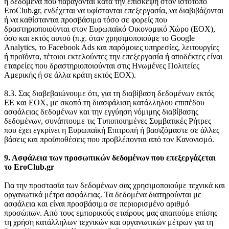
ή δεδομένα που παράγονται κατά την επίσκεψη στον ιστότοπο
EroClub.gr, ενδέχεται να υφίστανται επεξεργασία, να διαβιβάζονται
ή να καθίστανται προσβάσιμα τόσο σε φορείς που
δραστηριοποιούνται στον Ευρωπαϊκό Οικονομικό Χώρο (ΕΟΧ),
όσο και εκτός αυτού (π.χ. όταν χρησιμοποιούμε το Google
Analytics, το Facebook Ads και παρόμοιες υπηρεσίες, λειτουργίες
ή προϊόντα, τέτοιοι εκτελούντες την επεξεργασία ή αποδέκτες είναι
εταιρείες που δραστηριοποιούνται στις Ηνωμένες Πολιτείες
Αμερικής ή σε άλλα κράτη εκτός ΕΟΧ).
8.3. Σας διαβεβαιώνουμε ότι, για τη διαβίβαση δεδομένων εκτός
ΕΕ και ΕΟΧ, με σκοπό τη διασφάλιση κατάλληλου επιπέδου
ασφάλειας δεδομένων και την εγγύηση νόμιμης διαβίβασης
δεδομένων, συνάπτουμε τις Τυποποιημένες Συμβατικές Ρήτρες
που έχει εγκρίνει η Ευρωπαϊκή Επιτροπή ή βασιζόμαστε σε άλλες
βάσεις και προϋποθέσεις που προβλέπονται από τον Κανονισμό.
9. Ασφάλεια των προσωπικών δεδομένων που επεξεργάζεται
το EroClub.gr
Για την προστασία των δεδομένων σας χρησιμοποιούμε τεχνικά και
οργανωτικά μέτρα ασφάλειας. Τα δεδομένα διατηρούνται με
ασφάλεια και είναι προσβάσιμα σε περιορισμένο αριθμό
προσώπων. Από τους εμπορικούς εταίρους μας απαιτούμε επίσης
τη χρήση κατάλληλων τεχνικών και οργανωτικών μέτρων για τη