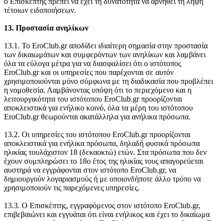
ο Επισκέπτης πρέπει να έχει τη δυνατότητα να αρνηθεί τη λήψη
τέτοιων ειδοποιήσεων.
13. Προστασία ανηλίκων
13.1. Το EroClub.gr αποδίδει ιδιαίτερη σημασία στην προστασία
των δικαιωμάτων και συμφερόντων των ανηλίκων και λαμβάνει
όλα τα εύλογα μέτρα για να διασφαλίσει ότι ο ιστότοπος
EroClub.gr και οι υπηρεσίες που παρέχονται σε αυτόν
χρησιμοποιούνται μόνο σύμφωνα με τη διαδικασία που προβλέπει
η νομοθεσία. Λαμβάνοντας υπόψη ότι το περιεχόμενο και η
λειτουργικότητα του ιστότοπου EroClub.gr προορίζονται
αποκλειστικά για ενήλικο κοινό, όλα τα μέρη του ιστότοπου
EroClub.gr θεωρούνται ακατάλληλα για ανήλικα πρόσωπα.
13.2. Οι υπηρεσίες του ιστότοπου EroClub.gr προορίζονται
αποκλειστικά για ενήλικα πρόσωπα, δηλαδή φυσικά πρόσωπα
ηλικίας τουλάχιστον 18 (δεκαοκτώ) ετών. Στα πρόσωπα που δεν
έχουν συμπληρώσει το 18ο έτος της ηλικίας τους απαγορεύεται
αυστηρά να εγγράφονται στον ιστότοπο EroClub.gr, να
δημιουργούν λογαριασμούς ή με οποιονδήποτε άλλο τρόπο να
χρησιμοποιούν τις παρεχόμενες υπηρεσίες.
13.3. Ο Επισκέπτης, εγγραφόμενος στον ιστότοπο EroClub.gr,
επιβεβαιώνει και εγγυάται ότι είναι ενήλικος και έχει το δικαίωμα