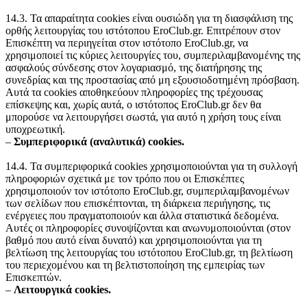
14.3. Τα απαραίτητα cookies είναι ουσιώδη για τη διασφάλιση της
ορθής λειτουργίας του ιστότοπου EroClub.gr. Επιτρέπουν στον
Επισκέπτη να περιηγείται στον ιστότοπο EroClub.gr, να
χρησιμοποιεί τις κύριες λειτουργίες του, συμπεριλαμβανομένης της
ασφαλούς σύνδεσης στον λογαριασμό, της διατήρησης της
συνεδρίας και της προστασίας από μη εξουσιοδοτημένη πρόσβαση.
Αυτά τα cookies αποθηκεύουν πληροφορίες της τρέχουσας
επίσκεψης και, χωρίς αυτά, ο ιστότοπος EroClub.gr δεν θα
μπορούσε να λειτουργήσει σωστά, για αυτό η χρήση τους είναι
υποχρεωτική.
‒
Συμπεριφορικά (αναλυτικά) cookies.
14.4. Τα συμπεριφορικά cookies χρησιμοποιούνται για τη συλλογή
πληροφοριών σχετικά με τον τρόπο που οι Επισκέπτες
χρησιμοποιούν τον ιστότοπο EroClub.gr, συμπεριλαμβανομένων
των σελίδων που επισκέπτονται, τη διάρκεια περιήγησης, τις
ενέργειες που πραγματοποιούν και άλλα στατιστικά δεδομένα.
Αυτές οι πληροφορίες συνοψίζονται και ανωνυμοποιούνται (στον
βαθμό που αυτό είναι δυνατό) και χρησιμοποιούνται για τη
βελτίωση της λειτουργίας του ιστότοπου EroClub.gr, τη βελτίωση
του περιεχομένου και τη βελτιστοποίηση της εμπειρίας των
Επισκεπτών.
‒
Λειτουργικά cookies.