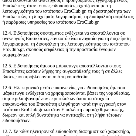
αποστέλλονται σε ανενεργούς ή προηγουμένως εγγεγραμμένους
Επισκέπτες, όταν τέτοιες ειδοποιήσεις σχετίζονται με τη
λειτουργικότητα του ιστότοπου EroClub.gr, τη δραστηριότητα των
Επισκεπτών, τη διαχείριση λογαριασμού, τη διασφάλιση ασφάλειας
ή παρόμοιες υπηρεσίες του ιστότοπου EroClub.gr.
12.4. Ειδοποιήσεις συστήματος ενδέχεται να αποστέλλονται σε
ανενεργούς Επισκέπτες, εάν αυτό είναι αναγκαίο για τη διαχείριση
λογαριασμού, τη διασφάλιση της λειτουργικότητας του ιστότοπου
EroClub.gr, σκοπούς ασφάλειας ή την προστασία έννομων
συμφερόντων.
12.5. Ειδοποιήσεις άμεσου μάρκετινγκ αποστέλλονται στους
Επισκέπτες κατόπιν λήψης της συγκατάθεσής τους ή σε άλλες
βάσεις που προβλέπονται από τη νομοθεσία.
12.6. Ηλεκτρονικά μέσα επικοινωνίας για ειδοποιήσεις άμεσου
μάρκετινγκ ενδέχεται να χρησιμοποιούνται βάσει της νομοθεσίας,
συμπεριλαμβανομένων περιπτώσεων όπου τα στοιχεία
επικοινωνίας του Επισκέπτη ελήφθησαν κατά την εγγραφή στον
ιστότοπο EroClub.gr και στον Επισκέπτη παρασχέθηκε σαφής,
δωρεάν και απλή δυνατότητα να αντιταχθεί στη λήψη τέτοιων
ειδοποιήσεων.
12.7. Σε κάθε ηλεκτρονική ειδοποίηση διαφημιστικού χαρακτήρα,