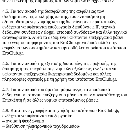
την εκτέλεση της σύμβασης και των νομικών υποχρεώσεων.
4.5. Για τον σκοπό της διασφάλισης της ασφάλειας των
συστημάτων, της πρόληψης απάτης, του εντοπισμού μη
εξουσιοδοτημένης χρήσης και της διερεύνησης περιστατικών,
ενδέχεται να υφίστανται επεξεργασία διευθύνσεις IP, τεχνικά
δεδομένα συνδέσεων (logs), ιστορικό συνδέσεων και άλλα τεχνικά
αναγνωριστικά. Αυτά τα δεδομένα υφίστανται επεξεργασία βάσει
του έννομου συμφέροντος του EroClub.gr να διασφαλίσει την
ασφάλεια των συστημάτων και την ορθή λειτουργία του ιστότοπου
EroClub.gr.
4.6. Για τον σκοπό της εξέτασης διαφορών, της προβολής, της
άσκησης ή της υπεράσπισης νομικών αξιώσεων, ενδέχεται να
υφίστανται επεξεργασία διαχειριστικά δεδομένα και άλλες
πληροφορίες σχετικές με τη χρήση του ιστότοπου EroClub.gr.
4.7. Για τον σκοπό του άμεσου μάρκετινγκ, τα προσωπικά
δεδομένα υφίστανται επεξεργασία μόνο κατόπιν συγκατάθεσης του
Επισκέπτη ή σε άλλες νομικά επιτρεπόμενες βάσεις.
4.8. Κατά την εγγραφή και τη χρήση του ιστότοπου EroClub.gr,
ενδέχεται να υφίστανται επεξεργασία:
‒ όνομα ή ψευδώνυμο·
‒ διεύθυνση ηλεκτρονικού ταχυδρομείου·