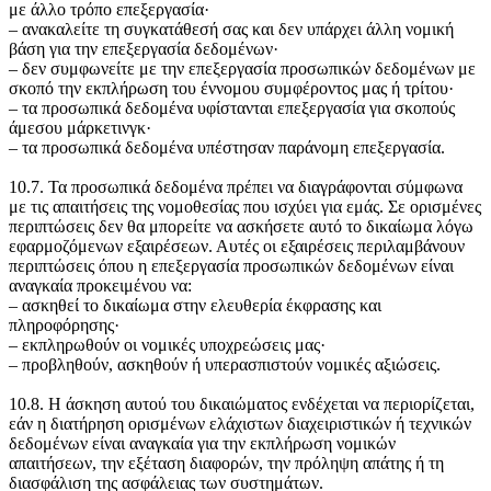
με άλλο τρόπο επεξεργασία·
‒ ανακαλείτε τη συγκατάθεσή σας και δεν υπάρχει άλλη νομική
βάση για την επεξεργασία δεδομένων·
‒ δεν συμφωνείτε με την επεξεργασία προσωπικών δεδομένων με
σκοπό την εκπλήρωση του έννομου συμφέροντος μας ή τρίτου·
‒ τα προσωπικά δεδομένα υφίστανται επεξεργασία για σκοπούς
άμεσου μάρκετινγκ·
‒ τα προσωπικά δεδομένα υπέστησαν παράνομη επεξεργασία.
10.7. Τα προσωπικά δεδομένα πρέπει να διαγράφονται σύμφωνα
με τις απαιτήσεις της νομοθεσίας που ισχύει για εμάς. Σε ορισμένες
περιπτώσεις δεν θα μπορείτε να ασκήσετε αυτό το δικαίωμα λόγω
εφαρμοζόμενων εξαιρέσεων. Αυτές οι εξαιρέσεις περιλαμβάνουν
περιπτώσεις όπου η επεξεργασία προσωπικών δεδομένων είναι
αναγκαία προκειμένου να:
‒ ασκηθεί το δικαίωμα στην ελευθερία έκφρασης και
πληροφόρησης·
‒ εκπληρωθούν οι νομικές υποχρεώσεις μας·
‒ προβληθούν, ασκηθούν ή υπερασπιστούν νομικές αξιώσεις.
10.8. Η άσκηση αυτού του δικαιώματος ενδέχεται να περιορίζεται,
εάν η διατήρηση ορισμένων ελάχιστων διαχειριστικών ή τεχνικών
δεδομένων είναι αναγκαία για την εκπλήρωση νομικών
απαιτήσεων, την εξέταση διαφορών, την πρόληψη απάτης ή τη
διασφάλιση της ασφάλειας των συστημάτων.