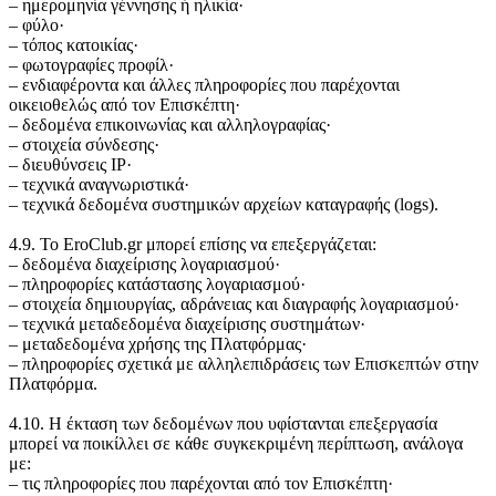
‒ ημερομηνία γέννησης ή ηλικία·
‒ φύλο·
‒ τόπος κατοικίας·
‒ φωτογραφίες προφίλ·
‒ ενδιαφέροντα και άλλες πληροφορίες που παρέχονται
οικειοθελώς από τον Επισκέπτη·
‒ δεδομένα επικοινωνίας και αλληλογραφίας·
‒ στοιχεία σύνδεσης·
‒ διευθύνσεις IP·
‒ τεχνικά αναγνωριστικά·
‒ τεχνικά δεδομένα συστημικών αρχείων καταγραφής (logs).
4.9. Το EroClub.gr μπορεί επίσης να επεξεργάζεται:
‒ δεδομένα διαχείρισης λογαριασμού·
‒ πληροφορίες κατάστασης λογαριασμού·
‒ στοιχεία δημιουργίας, αδράνειας και διαγραφής λογαριασμού·
‒ τεχνικά μεταδεδομένα διαχείρισης συστημάτων·
‒ μεταδεδομένα χρήσης της Πλατφόρμας·
‒ πληροφορίες σχετικά με αλληλεπιδράσεις των Επισκεπτών στην
Πλατφόρμα.
4.10. Η έκταση των δεδομένων που υφίστανται επεξεργασία
μπορεί να ποικίλλει σε κάθε συγκεκριμένη περίπτωση, ανάλογα
με:
‒ τις πληροφορίες που παρέχονται από τον Επισκέπτη·