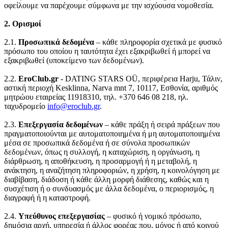
οφείλουμε να παρέχουμε σύμφωνα με την ισχύουσα νομοθεσία.
2. Ορισμοί
2.1.
Προσωπικά δεδομένα
– κάθε πληροφορία σχετικά με φυσικό
πρόσωπο του οποίου η ταυτότητα έχει εξακριβωθεί ή μπορεί να
εξακριβωθεί (υποκείμενο των δεδομένων).
2.2.
EroClub.gr
- DATING STARS OÜ, περιφέρεια Harju, Τάλιν,
αστική περιοχή Kesklinna, Narva mnt 7, 10117, Εσθονία, αριθμός
μητρώου εταιρείας 11918310, τηλ. +370 646 08 218, ηλ.
ταχυδρομείο
info@eroclub.gr
.
2.3.
Επεξεργασία δεδομένων
– κάθε πράξη ή σειρά πράξεων που
πραγματοποιούνται με αυτοματοποιημένα ή μη αυτοματοποιημένα
μέσα σε προσωπικά δεδομένα ή σε σύνολα προσωπικών
δεδομένων, όπως η συλλογή, η καταχώριση, η οργάνωση, η
διάρθρωση, η αποθήκευση, η προσαρμογή ή η μεταβολή, η
ανάκτηση, η αναζήτηση πληροφοριών, η χρήση, η κοινολόγηση με
διαβίβαση, διάδοση ή κάθε άλλη μορφή διάθεσης, καθώς και η
συσχέτιση ή ο συνδυασμός με άλλα δεδομένα, ο περιορισμός, η
διαγραφή ή η καταστροφή.
2.4.
Υπεύθυνος επεξεργασίας
– φυσικό ή νομικό πρόσωπο,
δημόσια αρχή, υπηρεσία ή άλλος φορέας που, μόνος ή από κοινού