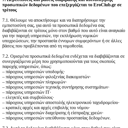
προσωπικών δεδομένων που επεξεργάζεται το EroClub.gr σε
τρίτους
7.1. Θέλουμε να αποκτήσουμε και να διατηρήσουμε την
εμπιστοσύνη σας, για αυτό τα προσωπικά δεδομένα σας
διαβιβάζονται σε τρίτους μόνο στον βαθμό που αυτό είναι αναγκαίο
για την παροχή υπηρεσιών, την εκπλήρωση νομικών
υποχρεώσεων, την προστασία έννομων συμφερόντων ή σε άλλες
βάσεις που προβλέπονται από τη νομοθεσία.
7.2. Ορισμένα προσωπικά δεδομένα ενδέχεται να διαβιβάζονται σε
συνεργαζόμενα μέρη που χρησιμοποιούνται για τους σκοπούς
παροχής υπηρεσιών, όπως:
‒ πάροχους υπηρεσιών υποδομής·
‒ πάροχους υπηρεσιών φιλοξενίας διακομιστών·
‒ πάροχους υπηρεσιών πληρωμών·
‒ πάροχους υπηρεσιών τεχνικής συντήρησης συστημάτων·
‒ πάροχους υπηρεσιών IT·
‒ ελεγκτές και συμβούλους·
‒ πάροχους υπηρεσιών αποστολής ηλεκτρονικού ταχυδρομείου·
‒ κρατικές αρχές και αρχές επιβολής του νόμου·
‒ πάροχους υπηρεσιών διαχείρισης ή είσπραξης χρεών·
‒ πάροχους υπηρεσιών υπεύθυνου προστασίας δεδομένων.